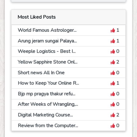
Most Liked Posts
World Famous Astrologer...
1
Arung jeram sungai Palaya...
1
Weeple Logistics - Best I...
0
Yellow Sapphire Stone Onl...
2
Short news All In One
0
How to Keep Your Online R...
1
Bjp mp pragya thakur refu...
0
After Weeks of Wrangling,...
0
Digital Marketing Course...
2
Review from the Computer...
0