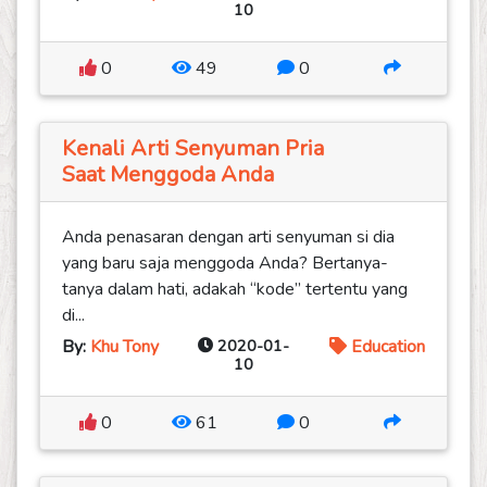
10
0
49
0
Kenali Arti Senyuman Pria
Saat Menggoda Anda
Anda penasaran dengan arti senyuman si dia
yang baru saja menggoda Anda? Bertanya-
tanya dalam hati, adakah “kode” tertentu yang
di...
By:
Khu Tony
2020-01-
Education
10
0
61
0