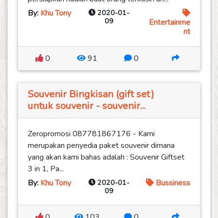
By:
Khu Tony
2020-01-
09
Entertainme
nt
0
91
0
Souvenir Bingkisan (gift set)
untuk souvenir - souvenir...
Zeropromosi 087781867176 - Kami
merupakan penyedia paket souvenir dimana
yang akan kami bahas adalah : Souvenir Giftset
3 in 1, Pa...
By:
Khu Tony
2020-01-
Bussiness
09
0
103
0