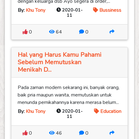
dengan keluarga dsb Ayo segera di order,...
By:
Khu Tony
2020-01-
Bussiness
11
0
64
0
Hal yang Harus Kamu Pahami
Sebelum Memutuskan
Menikah D...
Pada zaman modern sekarang ini, banyak orang,
baik pria maupun wanita, memutuskan untuk
menunda pernikahannya karena merasa belum...
By:
Khu Tony
2020-01-
Education
11
0
46
0